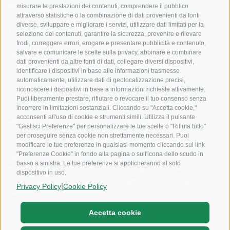
misurare le prestazioni dei contenuti, comprendere il pubblico
MONSTERGRAPHICS
DISCIPLINE
attraverso statistiche o la combinazione di dati provenienti da fonti
diverse, sviluppare e migliorare i servizi, utilizzare dati limitati per la
Cross
Kit grafiche per moto, realizzati
selezione dei contenuti, garantire la sicurezza, prevenire e rilevare
Enduro
con materiali premium, stampe
frodi, correggere errori, erogare e presentare pubblicità e contenuto,
salvare e comunicare le scelte sulla privacy, abbinare e combinare
Motard
professionali e personalizzazioni
dati provenienti da altre fonti di dati, collegare diversi dispositivi,
Trial
su misura.
identificare i dispositivi in base alle informazioni trasmesse
automaticamente, utilizzare dati di geolocalizzazione precisi,
riconoscere i dispositivi in base a informazioni richieste attivamente.
Chi Siamo
Puoi liberamente prestare, rifiutare o revocare il tuo consenso senza
incorrere in limitazioni sostanziali. Cliccando su "Accetta cookie,"
acconsenti all'uso di cookie e strumenti simili. Utilizza il pulsante
INFORMAZIONI UTILI
CONTATTI AZIENDALI
"Gestisci Preferenze" per personalizzare le tue scelte o "Rifiuta tutto"
per proseguire senza cookie non strettamente necessari. Puoi
Termini e condizioni
Email:
modificare le tue preferenze in qualsiasi momento cliccando sul link
"Preferenze Cookie" in fondo alla pagina o sull'icona dello scudo in
Contatti
sito.monstergarage@gmail.com
basso a sinistra. Le tue preferenze si applicheranno al solo
Privacy Policy
Telefono: 3737721046
dispositivo in uso.
Cookies policy
Indirizzo: Via Gramignana, 1, 01030
|
Privacy Policy
Cookie Policy
Gestisci Cookies
Vitorchiano VT
Accetta cookie