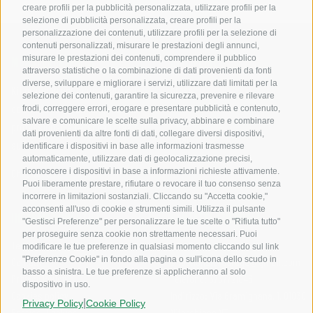
creare profili per la pubblicità personalizzata, utilizzare profili per la
selezione di pubblicità personalizzata, creare profili per la
personalizzazione dei contenuti, utilizzare profili per la selezione di
contenuti personalizzati, misurare le prestazioni degli annunci,
misurare le prestazioni dei contenuti, comprendere il pubblico
MONSTERGRAPHICS
DISCIPLINE
attraverso statistiche o la combinazione di dati provenienti da fonti
diverse, sviluppare e migliorare i servizi, utilizzare dati limitati per la
Cross
Kit grafiche per moto, realizzati
selezione dei contenuti, garantire la sicurezza, prevenire e rilevare
Enduro
con materiali premium, stampe
frodi, correggere errori, erogare e presentare pubblicità e contenuto,
salvare e comunicare le scelte sulla privacy, abbinare e combinare
Motard
professionali e personalizzazioni
dati provenienti da altre fonti di dati, collegare diversi dispositivi,
Trial
su misura.
identificare i dispositivi in base alle informazioni trasmesse
automaticamente, utilizzare dati di geolocalizzazione precisi,
riconoscere i dispositivi in base a informazioni richieste attivamente.
Chi Siamo
Puoi liberamente prestare, rifiutare o revocare il tuo consenso senza
incorrere in limitazioni sostanziali. Cliccando su "Accetta cookie,"
acconsenti all'uso di cookie e strumenti simili. Utilizza il pulsante
INFORMAZIONI UTILI
CONTATTI AZIENDALI
"Gestisci Preferenze" per personalizzare le tue scelte o "Rifiuta tutto"
per proseguire senza cookie non strettamente necessari. Puoi
Termini e condizioni
Email:
modificare le tue preferenze in qualsiasi momento cliccando sul link
"Preferenze Cookie" in fondo alla pagina o sull'icona dello scudo in
Contatti
sito.monstergarage@gmail.com
basso a sinistra. Le tue preferenze si applicheranno al solo
Privacy Policy
Telefono: 3737721046
dispositivo in uso.
Cookies policy
Indirizzo: Via Gramignana, 1, 01030
|
Privacy Policy
Cookie Policy
Gestisci Cookies
Vitorchiano VT