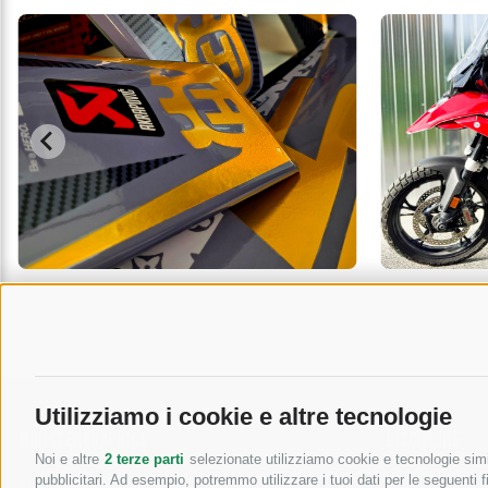
Utilizziamo i cookie e altre tecnologie
MONSTERGRAPHICS
DISCIPLINE
Noi e altre
2 terze parti
selezionate utilizziamo cookie e tecnologie simil
Cross
Kit grafiche per moto, realizzati con materiali
pubblicitari. Ad esempio, potremmo utilizzare i tuoi dati per le seguenti fin