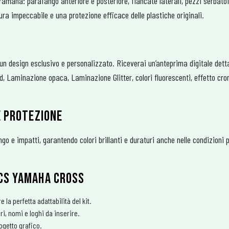
s Yamaha: parafango anteriore e posteriore, fiancate laterali, pezzi serbato
ra impeccabile e una protezione efficace delle plastiche originali.
 un design esclusivo e personalizzato. Riceverai un’anteprima digitale detta
 Laminazione opaca, Laminazione Glitter, colori fluorescenti, effetto cro
E PROTEZIONE
fango e impatti, garantendo colori brillanti e duraturi anche nelle condizion
ICS YAMAHA CROSS
la perfetta adattabilità del kit.
ri, nomi e loghi da inserire.
ogetto grafico.