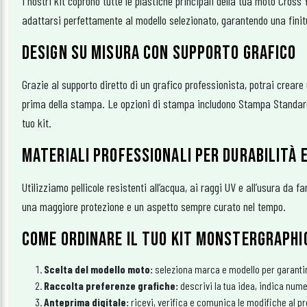
I nostri kit coprono tutte le plastiche principali della tua moto Cros
adattarsi perfettamente al modello selezionato, garantendo una finitu
DESIGN SU MISURA CON SUPPORTO GRAFICO
Grazie al supporto diretto di un grafico professionista, potrai creare
prima della stampa. Le opzioni di stampa includono Stampa Standard,
tuo kit.
MATERIALI PROFESSIONALI PER DURABILITÀ 
Utilizziamo pellicole resistenti all’acqua, ai raggi UV e all’usura da 
una maggiore protezione e un aspetto sempre curato nel tempo.
COME ORDINARE IL TUO KIT MONSTERGRAPH
Scelta del modello moto:
seleziona marca e modello per garantire 
Raccolta preferenze grafiche:
descrivi la tua idea, indica nume
Anteprima digitale:
ricevi, verifica e comunica le modifiche al pr