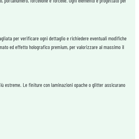
io, portanumero, forcellone e forcelle. Ogni elemento è progettato per
gliata per verificare ogni dettaglio e richiedere eventuali modifiche
mato ed effetto holografico premium, per valorizzare al massimo il
i più estreme. Le finiture con laminazioni opache o glitter assicurano