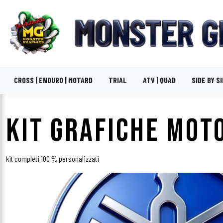
CROSS | ENDURO | MOTARD
TRIAL
ATV | QUAD
SIDE BY S
KIT GRAFICHE MOT
kit completi 100 % personalizzati