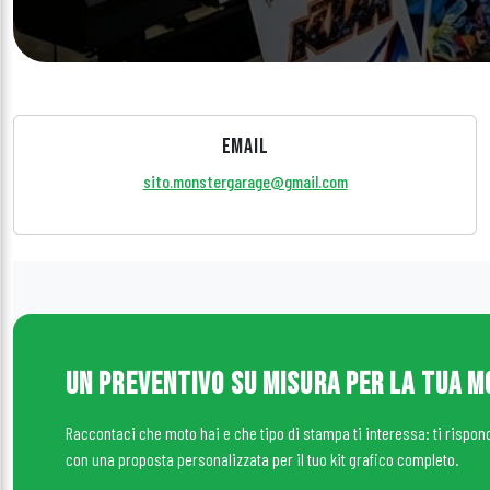
EMAIL
sito.monstergarage@gmail.com
UN PREVENTIVO SU MISURA PER LA TUA 
Raccontaci che moto hai e che tipo di stampa ti interessa: ti rispo
con una proposta personalizzata per il tuo kit grafico completo.