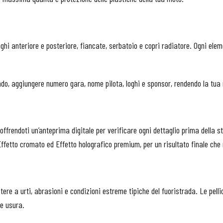
anghi anteriore e posteriore, fiancate, serbatoio e copri radiatore. Ogni el
ndo, aggiungere numero gara, nome pilota, loghi e sponsor, rendendo la tua 
o, offrendoti un’anteprima digitale per verificare ogni dettaglio prima del
ffetto cromato ed Effetto holografico premium, per un risultato finale che 
stere a urti, abrasioni e condizioni estreme tipiche del fuoristrada. Le pell
 e usura.