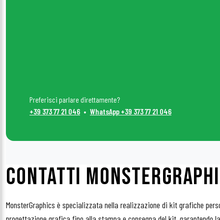
Preferisci parlare direttamente?
+39 373 77 21 046
•
WhatsApp +39 373 77 21 046
CONTATTI MONSTERGRAPH
MonsterGraphics è specializzata nella realizzazione di kit grafiche pers
progettazione grafica fino alla stampa e consegna del kit, garantendo la