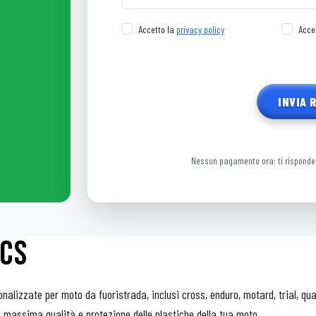
Accetto la
privacy policy
Accet
INVIA 
Nessun pagamento ora: ti risponde
ICS
onalizzate per moto da fuoristrada, inclusi cross, enduro, motard, trial, q
 massima qualità e protezione delle plastiche della tua moto.