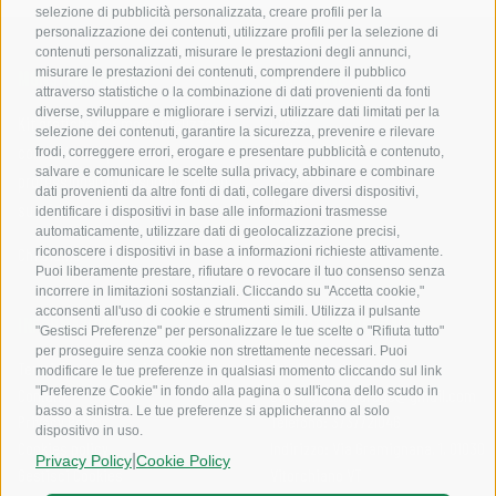
selezione di pubblicità personalizzata, creare profili per la
personalizzazione dei contenuti, utilizzare profili per la selezione di
contenuti personalizzati, misurare le prestazioni degli annunci,
misurare le prestazioni dei contenuti, comprendere il pubblico
MONSTERGRAPHICS
DISCIPLINE
attraverso statistiche o la combinazione di dati provenienti da fonti
diverse, sviluppare e migliorare i servizi, utilizzare dati limitati per la
Cross
Kit grafiche per moto, realizzati
selezione dei contenuti, garantire la sicurezza, prevenire e rilevare
Enduro
con materiali premium, stampe
frodi, correggere errori, erogare e presentare pubblicità e contenuto,
salvare e comunicare le scelte sulla privacy, abbinare e combinare
Motard
professionali e personalizzazioni
dati provenienti da altre fonti di dati, collegare diversi dispositivi,
Trial
su misura.
identificare i dispositivi in base alle informazioni trasmesse
automaticamente, utilizzare dati di geolocalizzazione precisi,
riconoscere i dispositivi in base a informazioni richieste attivamente.
Chi Siamo
Puoi liberamente prestare, rifiutare o revocare il tuo consenso senza
incorrere in limitazioni sostanziali. Cliccando su "Accetta cookie,"
acconsenti all'uso di cookie e strumenti simili. Utilizza il pulsante
INFORMAZIONI UTILI
CONTATTI AZIENDALI
"Gestisci Preferenze" per personalizzare le tue scelte o "Rifiuta tutto"
per proseguire senza cookie non strettamente necessari. Puoi
Termini e condizioni
Email:
modificare le tue preferenze in qualsiasi momento cliccando sul link
"Preferenze Cookie" in fondo alla pagina o sull'icona dello scudo in
Contatti
sito.monstergarage@gmail.com
basso a sinistra. Le tue preferenze si applicheranno al solo
Privacy Policy
Telefono: 3737721046
dispositivo in uso.
Cookies policy
Indirizzo: Via Gramignana, 1, 01030
|
Privacy Policy
Cookie Policy
Gestisci Cookies
Vitorchiano VT