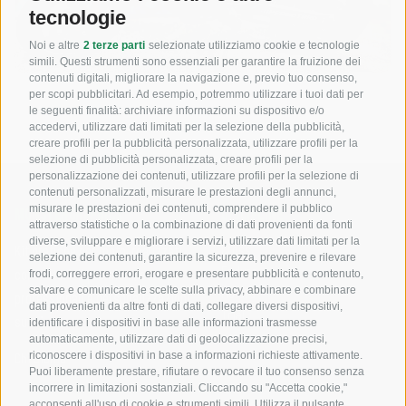
tecnologie
Noi e altre
2 terze parti
selezionate utilizziamo cookie e tecnologie
simili. Questi strumenti sono essenziali per garantire la fruizione dei
contenuti digitali, migliorare la navigazione e, previo tuo consenso,
per scopi pubblicitari. Ad esempio, potremmo utilizzare i tuoi dati per
le seguenti finalità: archiviare informazioni su dispositivo e/o
accedervi, utilizzare dati limitati per la selezione della pubblicità,
creare profili per la pubblicità personalizzata, utilizzare profili per la
selezione di pubblicità personalizzata, creare profili per la
personalizzazione dei contenuti, utilizzare profili per la selezione di
contenuti personalizzati, misurare le prestazioni degli annunci,
misurare le prestazioni dei contenuti, comprendere il pubblico
MONSTERGRAPHICS
DISCIPLINE
attraverso statistiche o la combinazione di dati provenienti da fonti
diverse, sviluppare e migliorare i servizi, utilizzare dati limitati per la
Cross
Kit grafiche per moto, realizzati
selezione dei contenuti, garantire la sicurezza, prevenire e rilevare
Enduro
con materiali premium, stampe
frodi, correggere errori, erogare e presentare pubblicità e contenuto,
salvare e comunicare le scelte sulla privacy, abbinare e combinare
Motard
professionali e personalizzazioni
dati provenienti da altre fonti di dati, collegare diversi dispositivi,
Trial
su misura.
identificare i dispositivi in base alle informazioni trasmesse
automaticamente, utilizzare dati di geolocalizzazione precisi,
riconoscere i dispositivi in base a informazioni richieste attivamente.
Chi Siamo
Puoi liberamente prestare, rifiutare o revocare il tuo consenso senza
incorrere in limitazioni sostanziali. Cliccando su "Accetta cookie,"
acconsenti all'uso di cookie e strumenti simili. Utilizza il pulsante